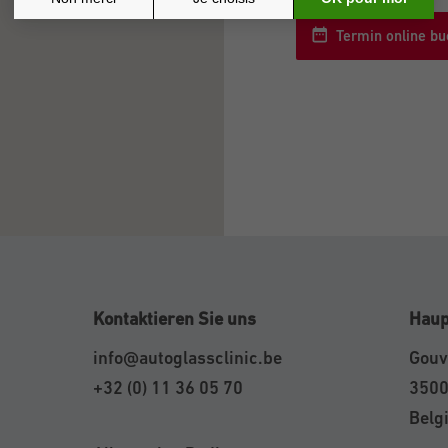
Termin online b
Kontaktieren Sie uns
Haup
info@autoglassclinic.be
Gouv
+32 (0) 11 36 05 70
3500
Belg