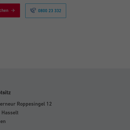
uchen
0800 23 332
tsitz
erneur Roppesingel 12
 Hasselt
ien