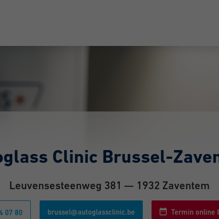
oglass Clinic Brussel-Zave
Leuvensesteenweg 381 — 1932 Zaventem
brussel@autoglassclinic.be
Termin online
4 07 80