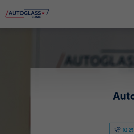
Aut
02 25