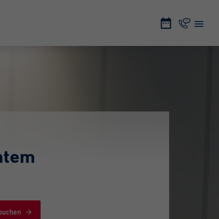
ntem
 buchen