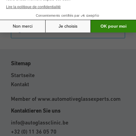
Termin online buchen
0800 23 332
Sitemap
Startseite
Kontakt
Member of
www.automotiveglassexperts.com
Kontaktieren Sie uns
info@autoglassclinic.be
+32 (0) 11 36 05 70