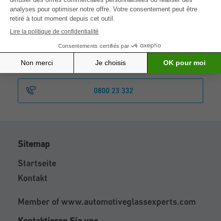
Sonntag
Termin online buchen
0800 23 332
Sitemap
Startseite
Kontakt
Member of
www.automotiveglassexperts.com
Kontaktieren Sie uns