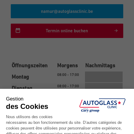
namur@autoglassclinic.be
Termin online buchen
Öffnungszeiten
Morgens
Nachmittags
08:00 - 17:00
Montag
08:00 - 17:00
Dienstag
08:00 - 17:00
Mittwoch
08:00 - 17:00
Donnerstag
08:00 - 17:00
Freitag
Samstag