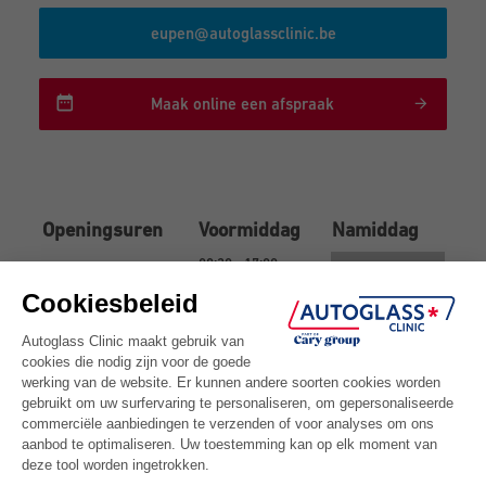
eupen@autoglassclinic.be
Maak online een afspraak
Openingsuren
Voormiddag
Namiddag
08:30 - 17:00
Maandag
08:30 - 17:00
Dinsdag
08:30 - 17:00
Woensdag
08:30 - 17:00
Donderdag
08:30 - 17:00
Vrijdag