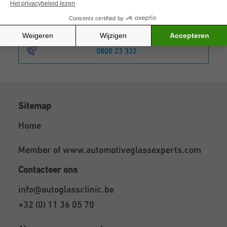
Maak online een afspraak
0800 23 332
Sitemap
Home
Member of
www.automotiveglassexperts.com
Contacteer ons
info@autoglassclinic.be
+32 (0) 11 36 05 70