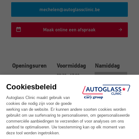
mechelen@autoglassclinic.be
Maak online een afspraak
Openingsuren
Voormiddag
Namiddag
08:30 - 17:00
Maandag
08:30 - 17:00
Dinsdag
08:30 - 17:00
Woensdag
08:30 - 17:00
Donderdag
08:30 - 17:00
Vrijdag