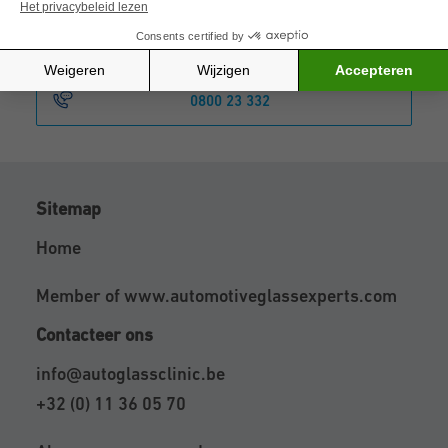
Maak online een afspraak
0800 23 332
Sitemap
Home
Member of
www.automotiveglassexperts.com
Contacteer ons
info@autoglassclinic.be
+32 (0) 11 36 05 70