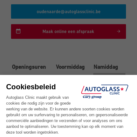
oudenaarde@autoglassclinic.be
Maak online een afspraak
Openingsuren
Voormiddag
Namiddag
08:30 - 17:00
Maandag
08:30 - 17:00
Dinsdag
08:30 - 17:00
Woensdag
08:30 - 17:00
Donderdag
08:30 - 17:00
Vrijdag