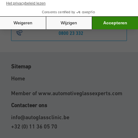
Maak online een afspraak
0800 23 332
Sitemap
Home
Member of
www.automotiveglassexperts.com
Contacteer ons
info@autoglassclinic.be
+32 (0) 11 36 05 70