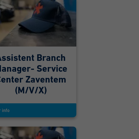
Assistent Branch
anager- Service
Center Zaventem
(M/V/X)
 info