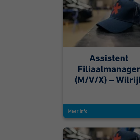
Assistent
Filiaalmanage
(M/V/X) – Wilrij
Meer info