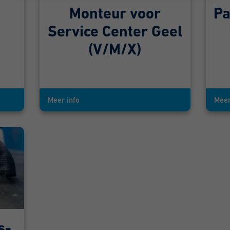
Monteur voor
Pa
Service Center Geel
(V/M/X)
Meer info
Meer
s-