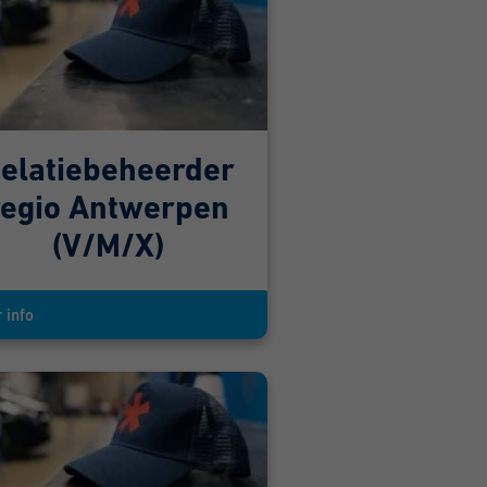
elatiebeheerder
regio Antwerpen
(V/M/X)
 info