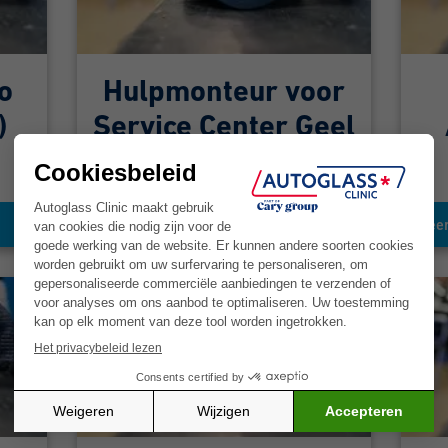
o
Hulpmonteur voor
)
Service Center Geel
(V/M/X)
Meer info
Meer