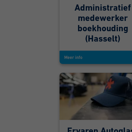
Administratief
medewerker
boekhouding
(Hasselt)
Meer info
Ervaren Autogla