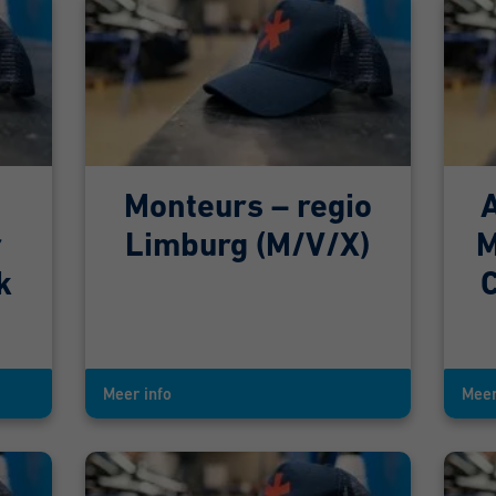
Monteurs – regio
r
Limburg (M/V/X)
M
k
Meer info
Meer