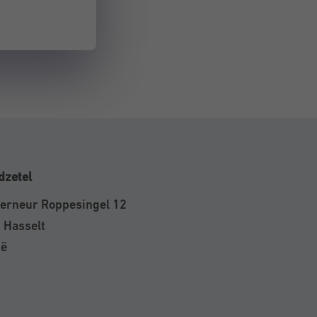
dzetel
erneur Roppesingel 12
 Hasselt
ië