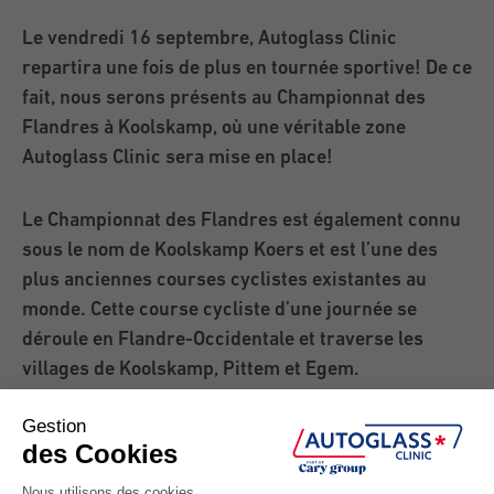
Le vendredi 16 septembre, Autoglass Clinic
repartira une fois de plus en tournée sportive! De ce
fait, nous serons présents au Championnat des
Flandres à Koolskamp, où une véritable zone
Autoglass Clinic sera mise en place!
Le Championnat des Flandres est également connu
sous le nom de Koolskamp Koers et est l’une des
plus anciennes courses cyclistes existantes au
monde. Cette course cycliste d’une journée se
déroule en Flandre-Occidentale et traverse les
villages de Koolskamp, Pittem et Egem.
La course fait partie de l’Exterioo Cycling Club qui
souhaite dynamiser le circuit Europe Tour et où les
jeunes coureurs reçoivent la chance de se mettre