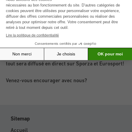
en avant. Des héros emblématiques du cyclisme
tels que Rik Van Looy, Eddy Merckx et Johan
Museeuw figuraient déjà sur la liste d’honneur.
Après l’organisation réussie de 2021 avec Jasper
Philipsen comme vainqueur, nous nous réjouissons
bien sûr de cette prochaine édition! Par ailleurs,
tout sera diffusé en direct sur Sporza et Eurosport!
Venez-vous encourager avec nous?
Sitemap
Accueil