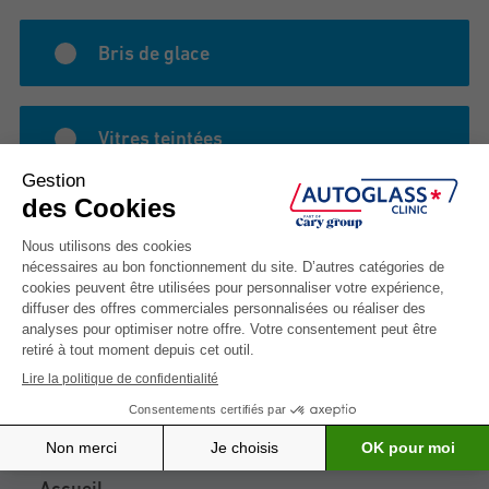
Bris de glace
Vitres teintées
Autre raison
Sitemap
Accueil