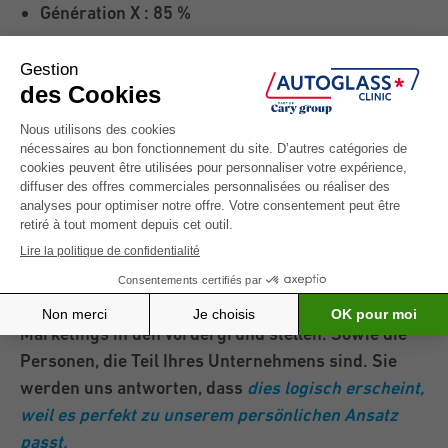
Génération X : 85 %
Millennials : 95 %
Zwanzig oder dreißig Jahre alte Kunden sehnen
sich also wirklich nach Authentizität.
Und wie soll ich mich als authentische Person
profilieren?
Wie und wo soll man anfangen? Indem Sie Ihre
Person im Rahmen Ihrer Kommunikation und Ihres
Marketings in den Vordergrund stellen. Sowie die
Personen, die Teil Ihres Unternehmens sind. Sie
werden uns antworten, dass
dies logisch erscheint,
weil es perfekt zu unserem persönlichen Ansatz
passt.