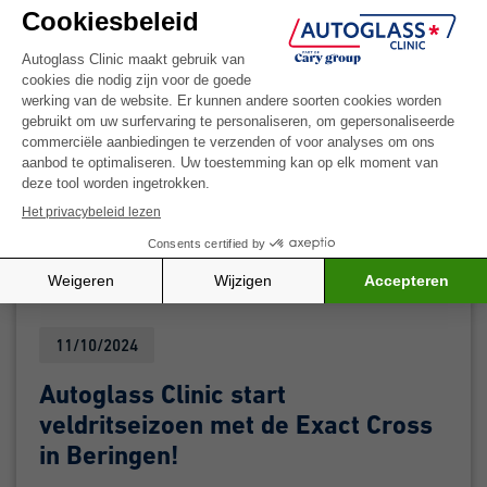
nu ook in Mechelen!
Meer info
11/10/2024
Autoglass Clinic start
veldritseizoen met de Exact Cross
in Beringen!