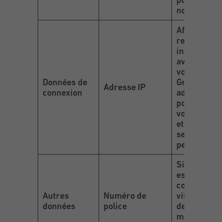
notre site
Afin de vou
reconnaître
internet, n
avons besoi
votre adress
Données de
Grâce à cet
Adresse IP
connexion
adresse, n
pouvons ret
vos préfér
et vous offr
service
personnalis
Si le véhicu
est assuré
contre le br
Autres
Numéro de
vitre, le n
données
police
de police es
mentionné 