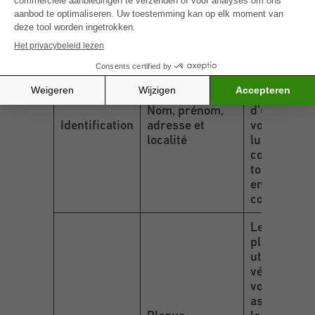
Catégorie de
Données
Finalités de
données
collectées
traitement
Ces donnée
sont
nécessaires
de fixer l’e
Nom, prénom,
d’un rendez
Identification
adresse et
vous mobile
localité
lui
communiqu
tout docum
en lien ave
contrat.
Le numéro 
plaque est
utilisé afin 
vérifier si l
voiture est
assurée co