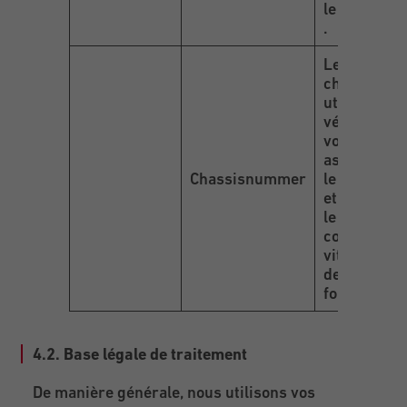
le bon de tr
.
Le numéro 
châssis est
utilisé afin 
vérifier si l
voiture est
assurée co
Chassisnummer
le bris de v
et comman
le modèle
correct de
vitrage aup
de notre
fournisseu
4.2. Base légale de traitement
De manière générale, nous utilisons vos