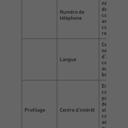
nécessaire 
de prendre
Numéro de
contact
téléphone
avec le clie
concernant
rendez-vou
Cette donné
nécessaire 
d’adresser 
Langue
communica
au client da
bonne lang
En acceptan
cookies, no
pouvons éta
des
Profilage
Centre d’intérêt
statistique
correctes e
adapter les
publicités 