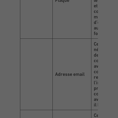
Plaque
le bris de v
et de
commander
modèle cor
d’essuie-gl
auprès de n
fournisseur
Cette donné
nécessaire 
de prendre
contact
avec le clie
concernant
Adresse email
rendez-vou
l’informer 
promotions
cours et de
avantages 
il bénéficie.
Cette donné