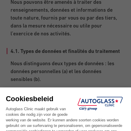
Nous pouvons être amenés à traiter des
renseignements, données et informations de
toute nature, fournis par vous ou par des tiers,
dans la mesure nécessaire ou utile pour
l’exercice de nos activités.
4.1. Types de données et finalités du traitement
Nous distinguons deux types de données : les
données personnelles (a) et les données
sensibles (b).
(a) DONNÉES PERSONNELLES
Nous utilisons notamment les données
suivantes aux fins suivantes: