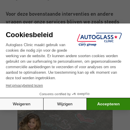
Voor deze bovenstaande interventies en andere
vragen over onze services blijven we zoals steeds
24/7 voor jullie klaar staan, en dit via ons gratis
nummer 0800 23 332 en via
info@autoglassclinic.be
. Onze helden van het
Contact Center helpen u graag, van bij hun thuis,
verder.
Vanwege de hele Autoglass Clinic-familie: zorg goed
voor jezelf en elkaar!