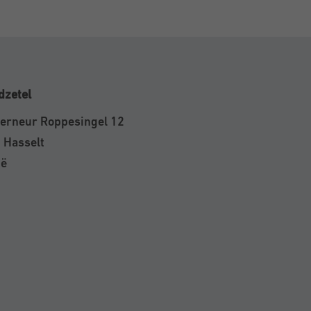
dzetel
erneur Roppesingel 12
 Hasselt
ië