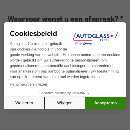
Waarvoor wenst u een afspraak? *
Autoruitschade
Ruiten tinten
Andere reden