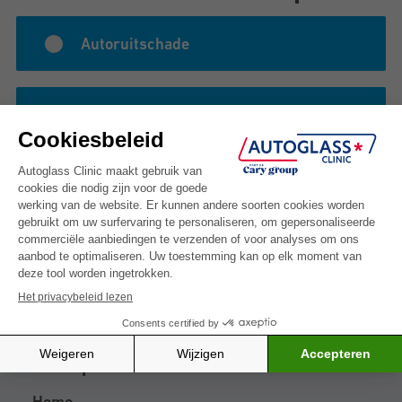
Autoruitschade
Ruiten tinten
Andere reden
Sitemap
Home